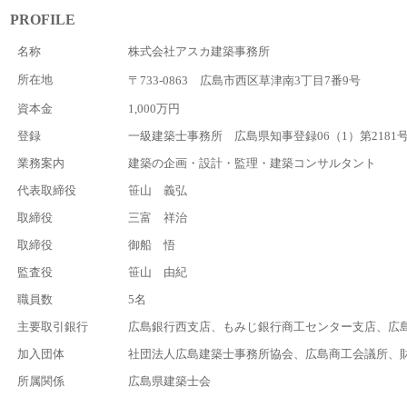
PROFILE
名称
株式会社アスカ建築事務所
所在地
〒733-0863 広島市西区草津南3丁目7番9号
資本金
1,000万円
登録
一級建築士事務所 広島県知事登録06（1）第2181
業務案内
建築の企画・設計・監理・建築コンサルタント
代表取締役
笹山 義弘
取締役
三富 祥治
取締役
御船 悟
監査役
笹山 由紀
職員数
5名
主要取引銀行
広島銀行西支店、もみじ銀行商工センター支店、広
加入団体
社団法人広島建築士事務所協会、広島商工会議所、
所属関係
広島県建築士会